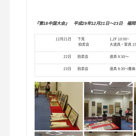
2017年
『第18中国大会』
平成29年12月21日～23日 福岡塔
12月21日
下見
1,2F 10:00~
拍卖会
大道具・家具 15:
22日
拍卖会
道具 9:30～
23日
拍卖会
道具 9:30~/書