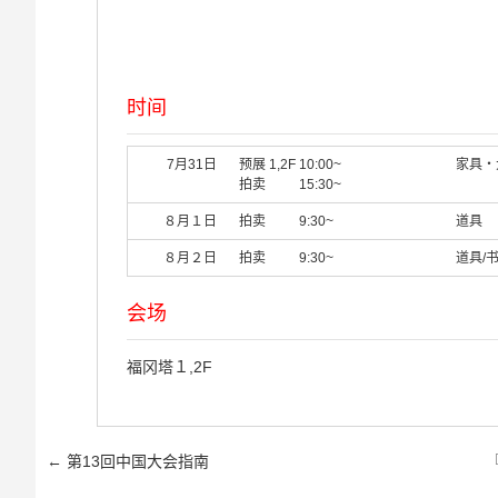
时间
7月31日
预展 1,2F 10:00~
家具・
拍卖 15:30~
８月１日
拍卖 9:30~
道具
８月２日
拍卖 9:30~
道具/书
会场
福冈塔１,2F
Post navigation
←
第13回中国大会指南